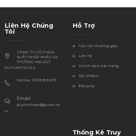
Liên Hệ Chúng
Hỗ Trợ
Tôi
Câu hỏi thường gặp
CÔNG TY CỔ PHẦN
Liên hệ
XUẤT NHẬP KHẨU VÀ
THƯƠNG MẠI DLT
Chính sách bán hàng
DUYLINHTOOLS
Sản Phẩm
Hotline: 0328.819.819
Đăng ký
Email:
duylinhtools@gmail.co
m
Thống Kê Truy