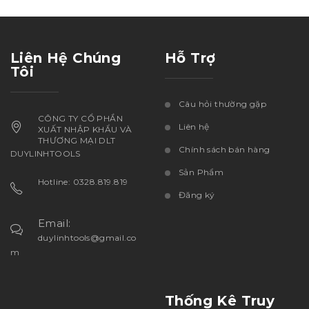
Liên Hệ Chúng
Hỗ Trợ
Tôi
Câu hỏi thường gặp
CÔNG TY CỔ PHẦN
Liên hệ
XUẤT NHẬP KHẨU VÀ
THƯƠNG MẠI DLT
Chính sách bán hàng
DUYLINHTOOLS
Sản Phẩm
Hotline: 0328.819.819
Đăng ký
Email:
duylinhtools@gmail.co
m
Thống Kê Truy