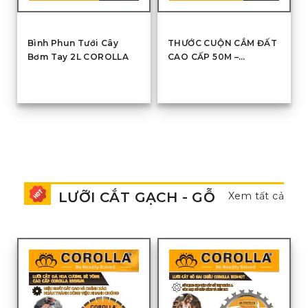
Bình Phun Tưới Cây
THƯỚC CUỘN CẮM ĐẤT
Bơm Tay 2L COROLLA
CAO CẤP 50M –
CB030550
LƯỠI CẮT GẠCH - GỖ
Xem tất cả