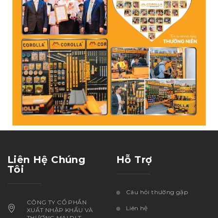
Liên Hệ Chúng
Hỗ Trợ
Tôi
Câu hỏi thường gặp
CÔNG TY CỔ PHẦN
Liên hệ
XUẤT NHẬP KHẨU VÀ
THƯƠNG MẠI DLT