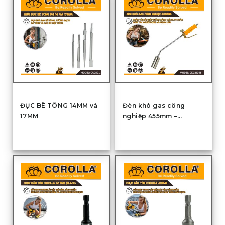
ĐỤC BÊ TÔNG 14MM và
Đèn khò gas công
17MM
nghiệp 455mm –
CK021045