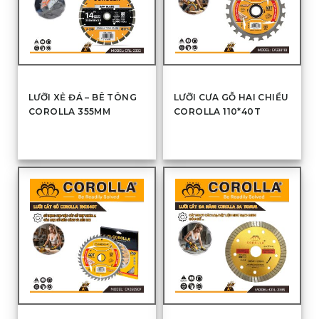
LƯỠI XẺ ĐÁ – BÊ TÔNG
LƯỠI CƯA GỖ HAI CHIỀU
COROLLA 355MM
COROLLA 110*40T