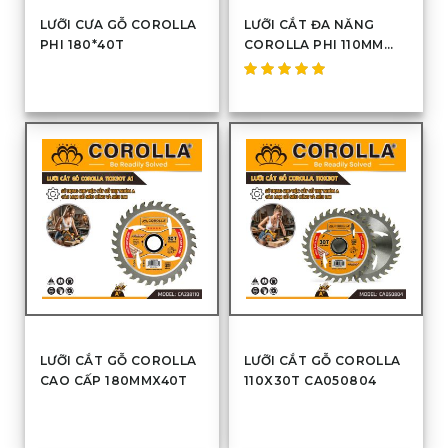
LƯỠI CƯA GỖ COROLLA
LƯỠI CẮT ĐA NĂNG
PHI 180*40T
COROLLA PHI 110MM
AAA
Được
xếp hạng
5.00
5
sao
LƯỠI CẮT GỖ COROLLA
LƯỠI CẮT GỖ COROLLA
CAO CẤP 180MMX40T
110X30T CA050804