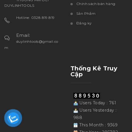
Chính sách bán hàng
DUYLINHTOOLS
Sản Phẩm
Hotline: 0328.819.819
Đăng ký
Email:
duylinhtools@gmail.co
m
Thống Kê Truy
Cập
Users Today : 761
Users Yesterday :
988
This Month : 9369