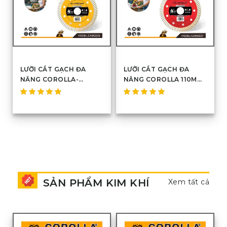
LƯỠI CẮT GẠCH ĐA
LƯỠI CẮT GẠCH ĐA
NĂNG COROLLA-
NĂNG COROLLA 110MM
CA992328
(ĐỎ) – CA992327
Được
Được
xếp hạng
xếp hạng
5.00
5
5.00
5
sao
sao
SẢN PHẨM KIM KHÍ
Xem tất cả