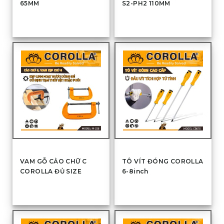
65MM
S2-PH2 110MM
VAM GỖ CẢO CHỮ C
TÔ VÍT ĐÓNG COROLLA
COROLLA ĐỦ SIZE
6-8inch