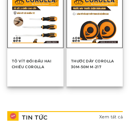
TÔ VÍT ĐỔI ĐẦU HAI
THƯỚC DÂY COROLLA
CHIỀU COROLLA
30M-50M M-217
TIN TỨC
Xem tất cả