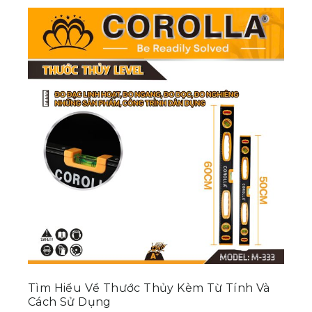
Tìm Hiểu Về Thước Thủy Kèm Từ Tính Và
T
Cách Sử Dụng
C