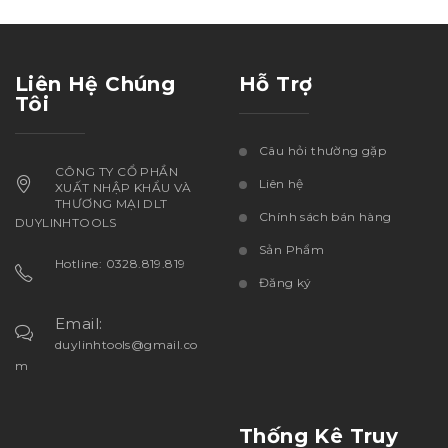
Liên Hệ Chúng
Hỗ Trợ
Tôi
Câu hỏi thường gặp
CÔNG TY CỔ PHẦN
Liên hệ
XUẤT NHẬP KHẨU VÀ
THƯƠNG MẠI DLT
Chính sách bán hàng
DUYLINHTOOLS
Sản Phẩm
Hotline: 0328.819.819
Đăng ký
Email:
duylinhtools@gmail.co
m
Thống Kê Truy