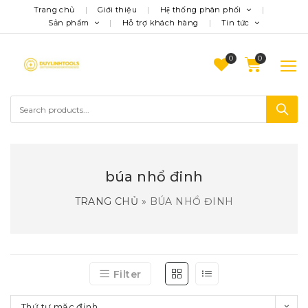
Trang chủ
Giới thiệu
Hệ thống phân phối
Sản phẩm
Hỗ trợ khách hàng
Tin tức
0
búa nhổ đinh
TRANG CHỦ
»
BÚA NHỔ ĐINH
Filter
Thứ tự mặc định