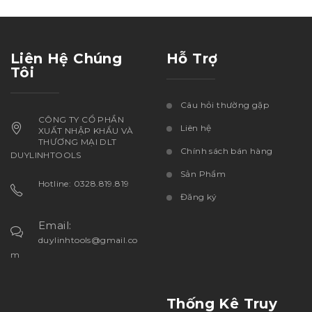
Liên Hệ Chúng
Hỗ Trợ
Tôi
Câu hỏi thường gặp
CÔNG TY CỔ PHẦN
Liên hệ
XUẤT NHẬP KHẨU VÀ
THƯƠNG MẠI DLT
Chính sách bán hàng
DUYLINHTOOLS
Sản Phẩm
Hotline: 0328.819.819
Đăng ký
Email:
duylinhtools@gmail.co
m
Thống Kê Truy