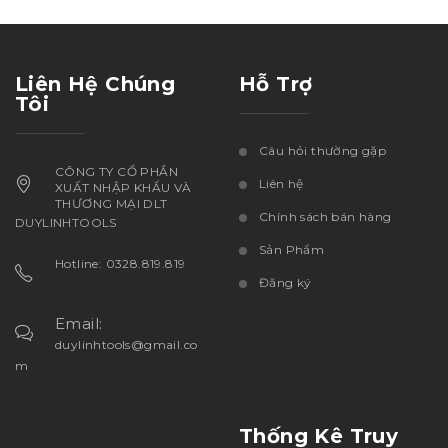
Liên Hệ Chúng
Hỗ Trợ
Tôi
Câu hỏi thường gặp
CÔNG TY CỔ PHẦN
Liên hệ
XUẤT NHẬP KHẨU VÀ
THƯƠNG MẠI DLT
Chính sách bán hàng
DUYLINHTOOLS
Sản Phẩm
Hotline: 0328.819.819
Đăng ký
Email:
duylinhtools@gmail.co
m
Thống Kê Truy