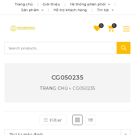
Trang chủ
Giới thiệu
Hệ thống phân phối
Sản phẩm
Hỗ trợ khách hàng
Tin tức
0
CG050235
TRANG CHỦ
»
CG050235
Filter
Thứ tự mặc định