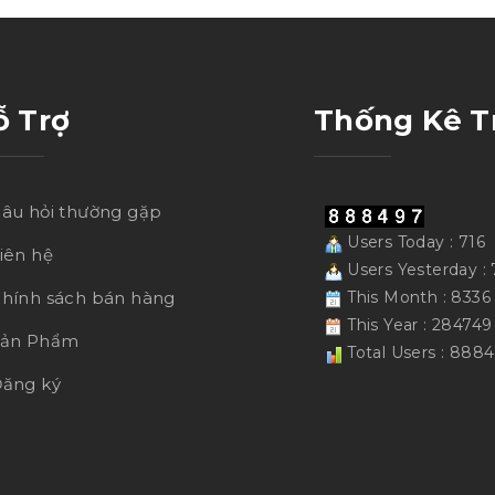
ỗ Trợ
Thống Kê T
âu hỏi thường gặp
Users Today : 716
iên hệ
Users Yesterday : 
hính sách bán hàng
This Month : 8336
This Year : 284749
Sản Phẩm
Total Users : 888
ăng ký