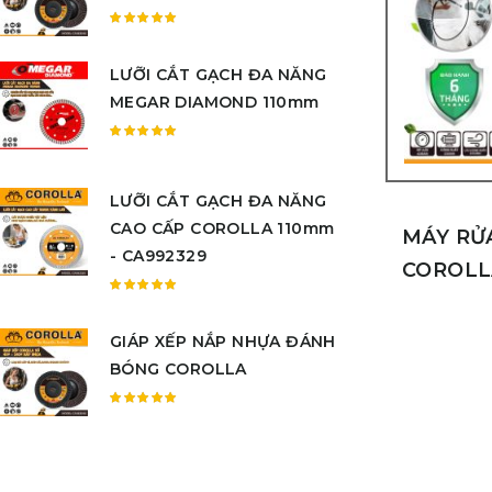
sao
Được
xếp
LƯỠI CẮT GẠCH ĐA NĂNG
hạng
5.00
5
MEGAR DIAMOND 110mm
sao
Được
xếp
hạng
LƯỠI CẮT GẠCH ĐA NĂNG
5.00
5
CAO CẤP COROLLA 110mm
sao
MÁY RỬ
- CA992329
COROLL
Được
xếp
GIÁP XẾP NẮP NHỰA ĐÁNH
hạng
5.00
5
BÓNG COROLLA
sao
Được
xếp
hạng
5.00
5