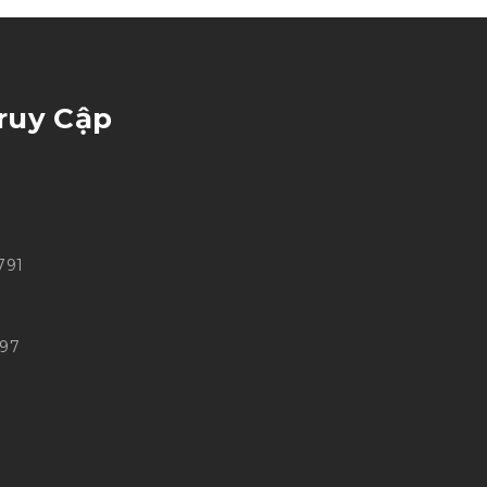
ruy Cập
791
497