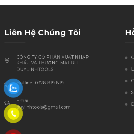
sao
Liên Hệ Chúng Tôi
H
CÔNG TY CỔ PHẦN XUẤT NHẬP
C
KHẨU VÀ THƯƠNG MẠI DLT
L
DUYLINHTOOLS
C
Hotline: 0328.819.819
Email:
Đ
duylinhtools@gmail.com