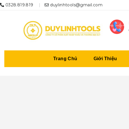
0328.819.819
duylinhtools@gmail.com
Trang Chủ
Giới Thiệu