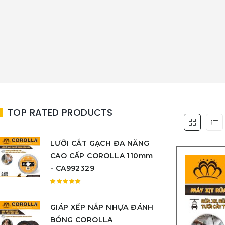
TOP RATED PRODUCTS
LƯỠI CẮT GẠCH ĐA NĂNG
CAO CẤP COROLLA 110mm
- CA992329
Được
xếp
GIÁP XẾP NẮP NHỰA ĐÁNH
hạng
5.00
5
BÓNG COROLLA