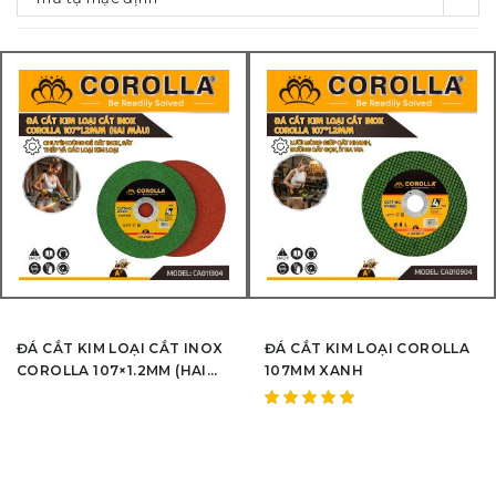
ĐÁ CẮT KIM LOẠI CẮT INOX
ĐÁ CẮT KIM LOẠI COROLLA
COROLLA 107×1.2MM (HAI
107MM XANH
MÀU)
Được
xếp hạng
5.00
5
sao