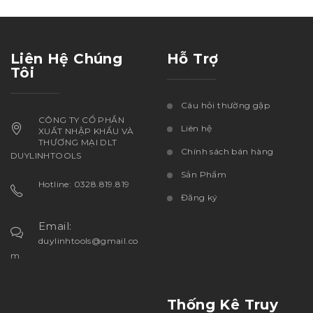
Liên Hệ Chúng
Hỗ Trợ
Tôi
Câu hỏi thường gặp
CÔNG TY CỔ PHẦN
Liên hệ
XUẤT NHẬP KHẨU VÀ
THƯƠNG MẠI DLT
Chính sách bán hàng
DUYLINHTOOLS
Sản Phẩm
Hotline: 0328.819.819
Đăng ký
Email:
duylinhtools@gmail.co
m
Thống Kê Truy