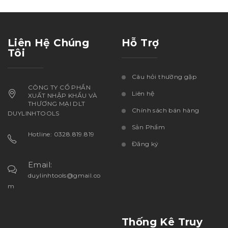
Liên Hệ Chúng
Hỗ Trợ
Tôi
Câu hỏi thường gặp
CÔNG TY CỔ PHẦN
Liên hệ
XUẤT NHẬP KHẨU VÀ
THƯƠNG MẠI DLT
Chính sách bán hàng
DUYLINHTOOLS
Sản Phẩm
Hotline: 0328.819.819
Đăng ký
Email:
duylinhtools@gmail.co
m
Thống Kê Truy