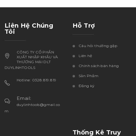
Liên Hệ Chúng
Hỗ Trợ
Tôi
Câu hỏi thường gặp
CÔNG TY CỔ PHẦN
Liên hệ
XUẤT NHẬP KHẨU VÀ
THƯƠNG MẠI DLT
Chính sách bán hàng
DUYLINHTOOLS
Sản Phẩm
Hotline: 0328.819.819
Đăng ký
Email:
duylinhtools@gmail.co
m
Thống Kê Truy