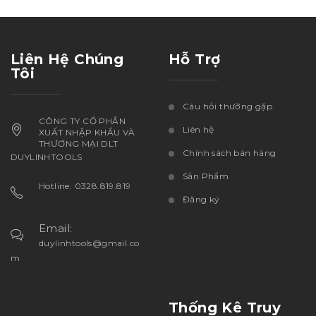
Liên Hệ Chúng
Hỗ Trợ
Tôi
Câu hỏi thường gặp
CÔNG TY CỔ PHẦN
Liên hệ
XUẤT NHẬP KHẨU VÀ
THƯƠNG MẠI DLT
Chính sách bán hàng
DUYLINHTOOLS
Sản Phẩm
Hotline: 0328.819.819
Đăng ký
Email:
duylinhtools@gmail.co
m
Thống Kê Truy