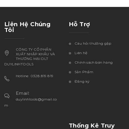
Liên Hệ Chúng
Hỗ Trợ
Tôi
Câu hỏi thường gặp
CÔNG TY CỔ PHẦN
Liên hệ
XUẤT NHẬP KHẨU VÀ
THƯƠNG MẠI DLT
Chính sách bán hàng
DUYLINHTOOLS
Sản Phẩm
Hotline: 0328.819.819
Đăng ký
Email:
duylinhtools@gmail.co
m
Thống Kê Truy