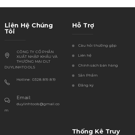
Liên Hệ Chúng
Hỗ Trợ
Tôi
Câu hỏi thường gặp
CÔNG TY CỔ PHẦN
Liên hệ
XUẤT NHẬP KHẨU VÀ
THƯƠNG MẠI DLT
Chính sách bán hàng
DUYLINHTOOLS
Sản Phẩm
Hotline: 0328.819.819
Đăng ký
Email:
duylinhtools@gmail.co
m
Thống Kê Truy