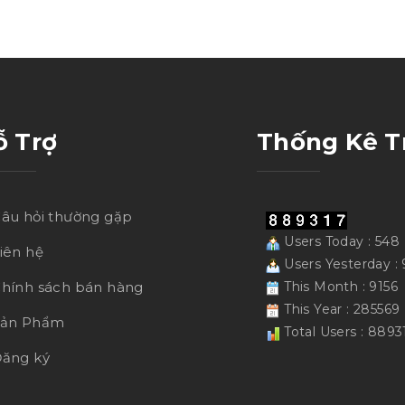
ỗ Trợ
Thống Kê T
âu hỏi thường gặp
Users Today : 548
iên hệ
Users Yesterday :
hính sách bán hàng
This Month : 9156
This Year : 285569
Sản Phẩm
Total Users : 8893
ăng ký