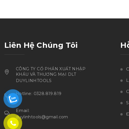
hạng
5.00
5
sao
Liên Hệ Chúng Tôi
H
CÔNG TY CỔ PHẦN XUẤT NHẬP
C
KHẨU VÀ THƯƠNG MẠI DLT
L
DUYLINHTOOLS
C
Hotline: 0328.819.819
Email:
Đ
duylinhtools@gmail.com