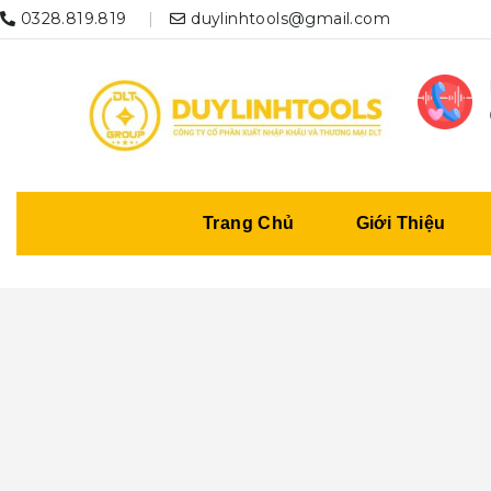
0328.819.819
duylinhtools@gmail.com
Trang Chủ
Giới Thiệu