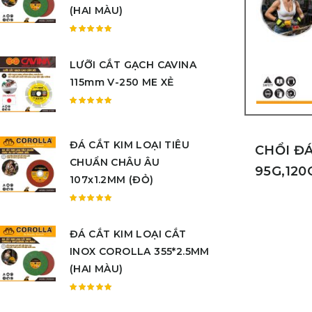
sao
(HAI MÀU)
Được
xếp
LƯỠI CẮT GẠCH CAVINA
hạng
5.00
5
115mm V-250 ME XẺ
sao
Được
xếp
hạng
ĐÁ CẮT KIM LOẠI TIÊU
CHỔI ĐÁ
5.00
5
CHUẨN CHÂU ÂU
sao
95G,120
107x1.2MM (ĐỎ)
Được
xếp
ĐÁ CẮT KIM LOẠI CẮT
hạng
5.00
5
INOX COROLLA 355*2.5MM
sao
(HAI MÀU)
Được
xếp