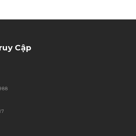
ruy Cập
 988
17