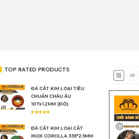
TOP RATED PRODUCTS
ĐÁ CẮT KIM LOẠI TIÊU
CHUẨN CHÂU ÂU
107x1.2MM (ĐỎ)
Được
xếp
ĐÁ CẮT KIM LOẠI CẮT
hạng
5.00
5
INOX COROLLA 355*2.5MM