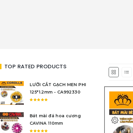
TOP RATED PRODUCTS
LƯỠI CẮT GẠCH MEN PHI
125*1.2mm - CA992330
Được
xếp
Bát mài đá hoa cương
hạng
5.00
5
CAVINA 110mm
sao