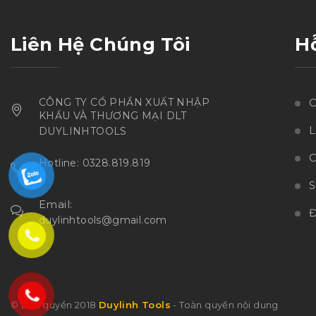
Liên Hệ Chúng Tôi
H
CÔNG TY CỔ PHẦN XUẤT NHẬP
C
KHẨU VÀ THƯƠNG MẠI DLT
L
DUYLINHTOOLS
C
Hotline: 0328.819.819
Email:
Đ
duylinhtools@gmail.com
© Bản quyền 2018
Duylinh Tools
- Toàn quyền nội dung