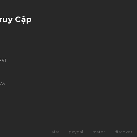
ruy Cập
791
973
visa
paypal
mater
discover