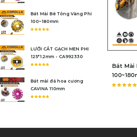
Được
xếp
Bát Mài Bê Tông Vàng Phi
hạng
5.00
5
100~180mm
sao
Được
xếp
hạng
LƯỠI CẮT GẠCH MEN PHI
5.00
5
125*1.2mm - CA992330
sao
Bát Mài
Được
100~18
xếp
Bát mài đá hoa cương
hạng
5.00
5
CAVINA 110mm
Được
sao
xếp hạn
Được
5.00
5
xếp
sao
hạng
5.00
5
sao