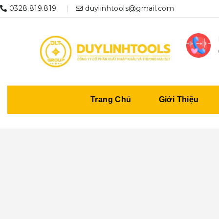
0328.819.819
duylinhtools@gmail.com
Trang Chủ
Giới Thiệu