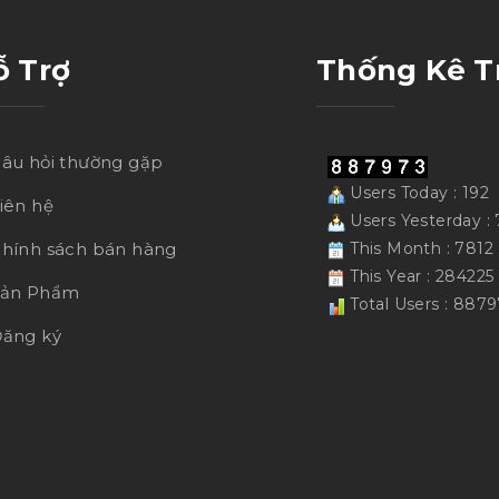
ỗ Trợ
Thống Kê T
âu hỏi thường gặp
Users Today : 192
iên hệ
Users Yesterday : 
hính sách bán hàng
This Month : 7812
This Year : 284225
Sản Phẩm
Total Users : 887
ăng ký