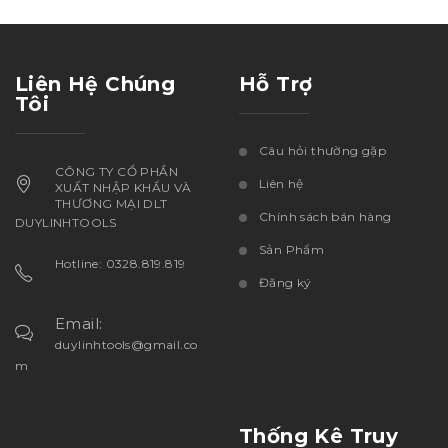
Liên Hệ Chúng
Hỗ Trợ
Tôi
Câu hỏi thường gặp
CÔNG TY CỔ PHẦN
Liên hệ
XUẤT NHẬP KHẨU VÀ
THƯƠNG MẠI DLT
Chính sách bán hàng
DUYLINHTOOLS
Sản Phẩm
Hotline: 0328.819.819
Đăng ký
Email:
duylinhtools@gmail.co
m
Thống Kê Truy