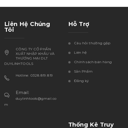
Liên Hệ Chúng
Hỗ Trợ
Tôi
Câu hỏi thường gặp
CÔNG TY CỔ PHẦN
Liên hệ
XUẤT NHẬP KHẨU VÀ
THƯƠNG MẠI DLT
Chính sách bán hàng
DUYLINHTOOLS
Sản Phẩm
Hotline: 0328.819.819
Đăng ký
Email:
duylinhtools@gmail.co
m
Thống Kê Truy