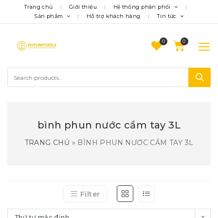
Trang chủ
Giới thiệu
Hệ thống phân phối
Sản phẩm
Hỗ trợ khách hàng
Tin tức
0
bình phun nước cầm tay 3L
TRANG CHỦ
»
BÌNH PHUN NƯỚC CẦM TAY 3L
Filter
Thứ tự mặc định