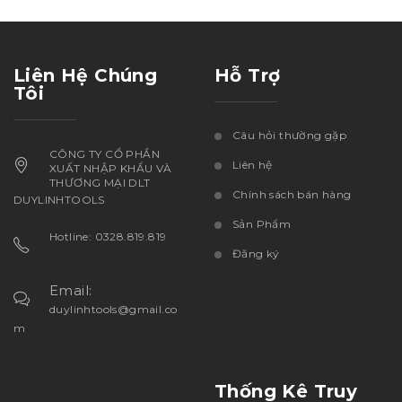
Liên Hệ Chúng
Hỗ Trợ
Tôi
Câu hỏi thường gặp
CÔNG TY CỔ PHẦN
Liên hệ
XUẤT NHẬP KHẨU VÀ
THƯƠNG MẠI DLT
Chính sách bán hàng
DUYLINHTOOLS
Sản Phẩm
Hotline: 0328.819.819
Đăng ký
Email:
duylinhtools@gmail.co
m
Thống Kê Truy