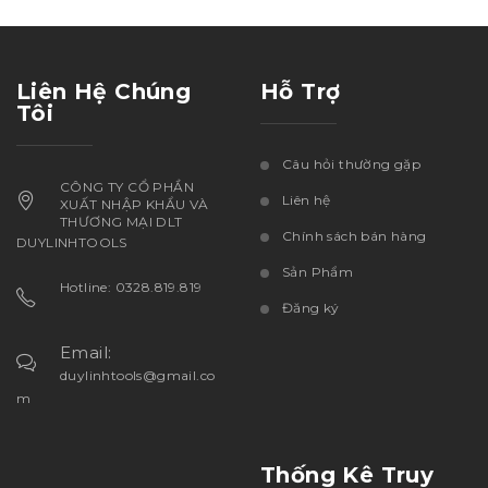
Liên Hệ Chúng
Hỗ Trợ
Tôi
Câu hỏi thường gặp
CÔNG TY CỔ PHẦN
Liên hệ
XUẤT NHẬP KHẨU VÀ
THƯƠNG MẠI DLT
Chính sách bán hàng
DUYLINHTOOLS
Sản Phẩm
Hotline: 0328.819.819
Đăng ký
Email:
duylinhtools@gmail.co
m
Thống Kê Truy