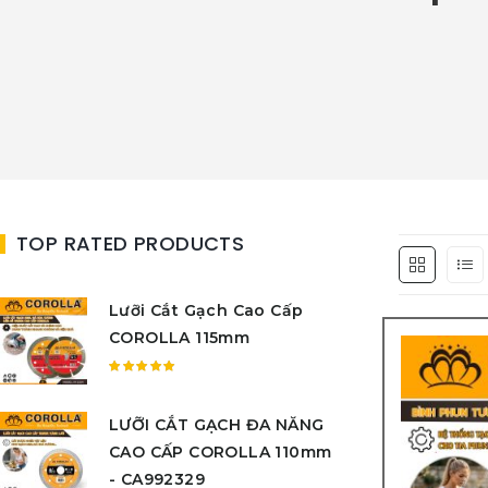
TOP RATED PRODUCTS
Lưỡi Cắt Gạch Cao Cấp
COROLLA 115mm
Được
xếp
LƯỠI CẮT GẠCH ĐA NĂNG
hạng
5.00
5
CAO CẤP COROLLA 110mm
sao
- CA992329