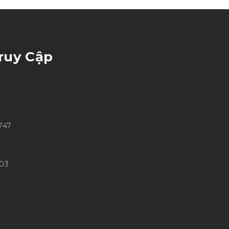
ruy Cập
747
703