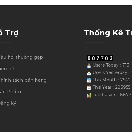
ỗ Trợ
Thống Kê T
âu hỏi thường gặp
Users Today : 713
iên hệ
Users Yesterday : 
hính sách bán hàng
This Month : 7542
This Year : 283955
Sản Phẩm
Total Users : 887
ăng ký