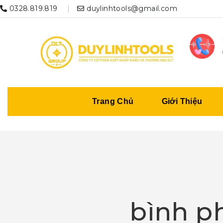
0328.819.819
duylinhtools@gmail.com
Trang Chủ
Giới Thiệu
bình p