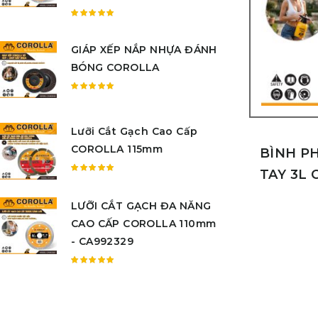
Được
xếp
GIÁP XẾP NẮP NHỰA ĐÁNH
hạng
5.00
5
BÓNG COROLLA
sao
Được
xếp
hạng
Lưỡi Cắt Gạch Cao Cấp
5.00
5
COROLLA 115mm
sao
BÌNH P
TAY 3L
Được
xếp
LƯỠI CẮT GẠCH ĐA NĂNG
hạng
5.00
5
CAO CẤP COROLLA 110mm
sao
- CA992329
Được
xếp
hạng
5.00
5