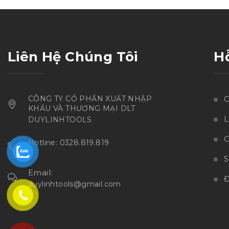
sao
Liên Hệ Chúng Tôi
H
CÔNG TY CỔ PHẦN XUẤT NHẬP
C
KHẨU VÀ THƯƠNG MẠI DLT
L
DUYLINHTOOLS
C
Hotline: 0328.819.819
Email:
Đ
duylinhtools@gmail.com