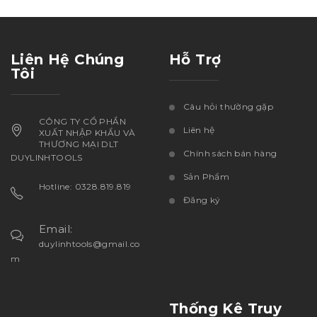
Liên Hệ Chúng
Hỗ Trợ
Tôi
Câu hỏi thường gặp
CÔNG TY CỔ PHẦN
Liên hệ
XUẤT NHẬP KHẨU VÀ
THƯƠNG MẠI DLT
Chính sách bán hàng
DUYLINHTOOLS
Sản Phẩm
Hotline: 0328.819.819
Đăng ký
Email:
duylinhtools@gmail.co
m
Thống Kê Truy