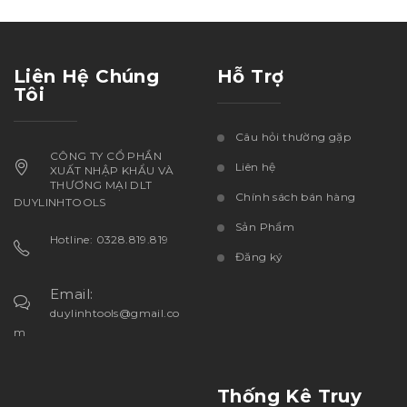
Liên Hệ Chúng
Hỗ Trợ
Tôi
Câu hỏi thường gặp
CÔNG TY CỔ PHẦN
Liên hệ
XUẤT NHẬP KHẨU VÀ
THƯƠNG MẠI DLT
Chính sách bán hàng
DUYLINHTOOLS
Sản Phẩm
Hotline: 0328.819.819
Đăng ký
Email:
duylinhtools@gmail.co
m
Thống Kê Truy