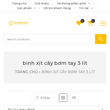
Trang chủ
Giới thiệu
Hệ thống phân phối
Sản phẩm
Hỗ trợ khách hàng
Tin tức
0
bình xịt cây bơm tay 3 lít
TRANG CHỦ
»
BÌNH XỊT CÂY BƠM TAY 3 LÍT
Filter
Thứ tự mặc định