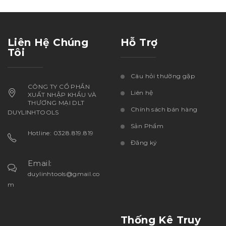
Liên Hệ Chúng
Hỗ Trợ
Tôi
Câu hỏi thường gặp
CÔNG TY CỔ PHẦN
Liên hệ
XUẤT NHẬP KHẨU VÀ
THƯƠNG MẠI DLT
Chính sách bán hàng
DUYLINHTOOLS
Sản Phẩm
Hotline: 0328.819.819
Đăng ký
Email:
duylinhtools@gmail.co
m
Thống Kê Truy