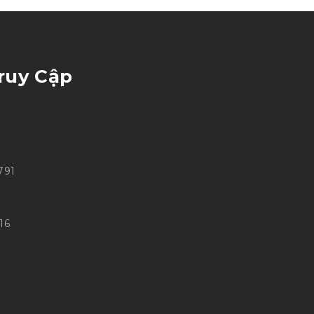
ruy Cập
791
16