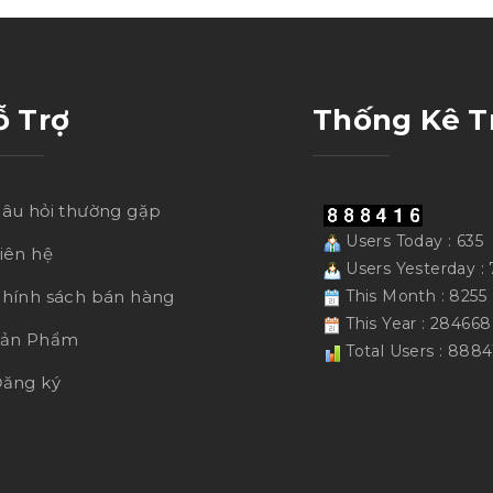
ỗ Trợ
Thống Kê T
âu hỏi thường gặp
Users Today : 635
iên hệ
Users Yesterday : 
hính sách bán hàng
This Month : 8255
This Year : 284668
Sản Phẩm
Total Users : 8884
ăng ký