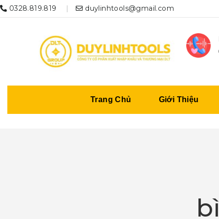
0328.819.819
duylinhtools@gmail.com
Trang Chủ
Giới Thiệu
b