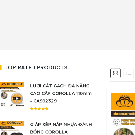
TOP RATED PRODUCTS
LƯỠI CẮT GẠCH ĐA NĂNG
CAO CẤP COROLLA 110mm
- CA992329
Được
xếp
GIÁP XẾP NẮP NHỰA ĐÁNH
hạng
5.00
5
BÓNG COROLLA