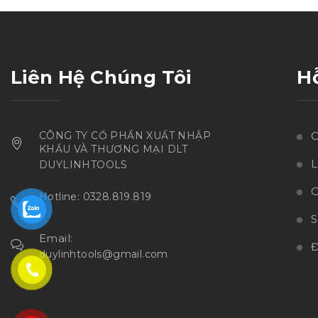
sao
Liên Hệ Chúng Tôi
H
CÔNG TY CỔ PHẦN XUẤT NHẬP
C
KHẨU VÀ THƯƠNG MẠI DLT
L
DUYLINHTOOLS
C
Hotline: 0328.819.819
Email:
Đ
duylinhtools@gmail.com