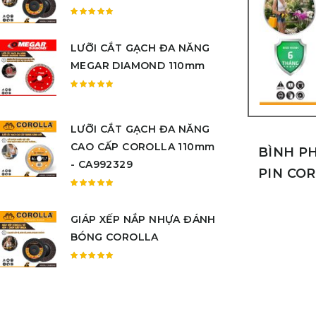
sao
Được
xếp
LƯỠI CẮT GẠCH ĐA NĂNG
hạng
5.00
5
MEGAR DIAMOND 110mm
sao
Được
xếp
hạng
LƯỠI CẮT GẠCH ĐA NĂNG
5.00
5
CAO CẤP COROLLA 110mm
sao
BÌNH P
- CA992329
PIN CO
Được
xếp
GIÁP XẾP NẮP NHỰA ĐÁNH
hạng
5.00
5
BÓNG COROLLA
sao
Được
xếp
hạng
5.00
5