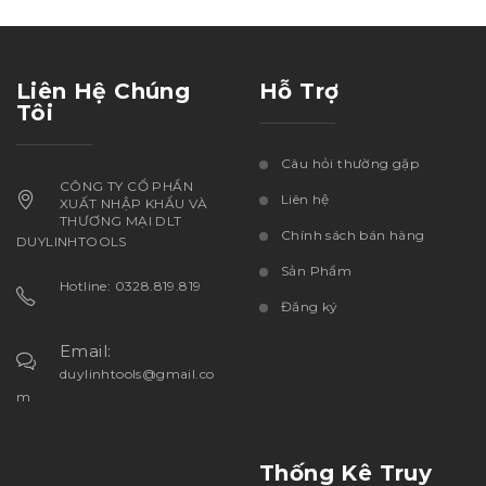
Liên Hệ Chúng
Hỗ Trợ
Tôi
Câu hỏi thường gặp
CÔNG TY CỔ PHẦN
Liên hệ
XUẤT NHẬP KHẨU VÀ
THƯƠNG MẠI DLT
Chính sách bán hàng
DUYLINHTOOLS
Sản Phẩm
Hotline: 0328.819.819
Đăng ký
Email:
duylinhtools@gmail.co
m
Thống Kê Truy