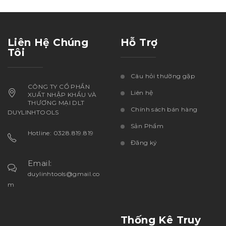
Liên Hệ Chúng
Hỗ Trợ
Tôi
Câu hỏi thường gặp
CÔNG TY CỔ PHẦN
Liên hệ
XUẤT NHẬP KHẨU VÀ
THƯƠNG MẠI DLT
Chính sách bán hàng
DUYLINHTOOLS
Sản Phẩm
Hotline: 0328.819.819
Đăng ký
Email:
duylinhtools@gmail.co
m
Thống Kê Truy