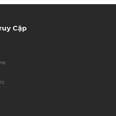
ruy Cập
791
272