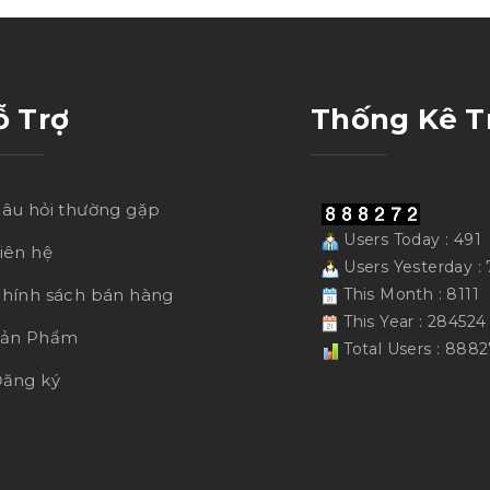
ỗ Trợ
Thống Kê T
âu hỏi thường gặp
Users Today : 491
iên hệ
Users Yesterday : 
hính sách bán hàng
This Month : 8111
This Year : 284524
Sản Phẩm
Total Users : 888
ăng ký