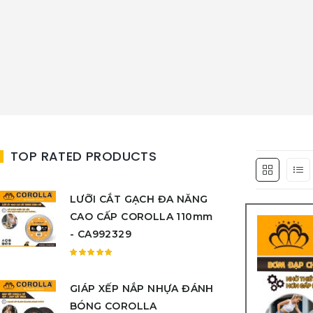
TOP RATED PRODUCTS
LƯỠI CẮT GẠCH ĐA NĂNG
CAO CẤP COROLLA 110mm
- CA992329
Được
xếp
GIÁP XẾP NẮP NHỰA ĐÁNH
hạng
5.00
5
BÓNG COROLLA