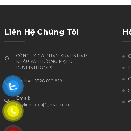
sao
Liên Hệ Chúng Tôi
H
CÔNG TY CỔ PHẦN XUẤT NHẬP
C
KHẨU VÀ THƯƠNG MẠI DLT
L
DUYLINHTOOLS
C
Hotline: 0328.819.819
Email:
Đ
duylinhtools@gmail.com