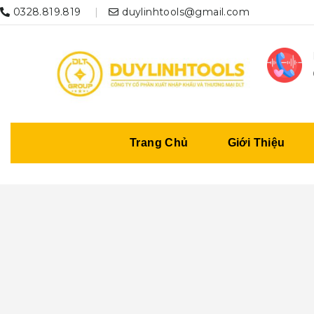
0328.819.819
duylinhtools@gmail.com
Trang Chủ
Giới Thiệu