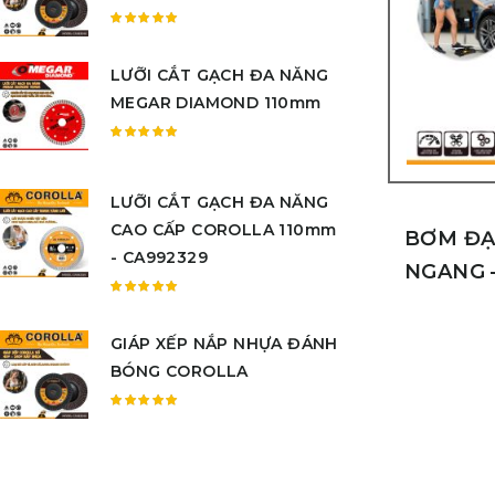
sao
Được
xếp
LƯỠI CẮT GẠCH ĐA NĂNG
hạng
5.00
5
MEGAR DIAMOND 110mm
sao
Được
xếp
hạng
LƯỠI CẮT GẠCH ĐA NĂNG
5.00
5
CAO CẤP COROLLA 110mm
sao
BƠM ĐẠ
- CA992329
NGANG 
Được
xếp
GIÁP XẾP NẮP NHỰA ĐÁNH
hạng
5.00
5
BÓNG COROLLA
sao
Được
xếp
hạng
5.00
5