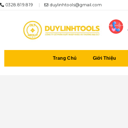
0328.819.819
duylinhtools@gmail.com
Trang Chủ
Giới Thiệu