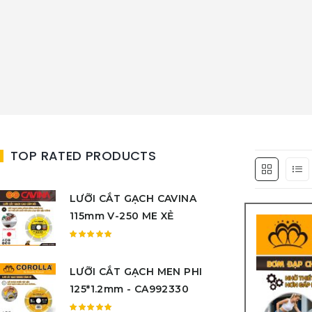
TOP RATED PRODUCTS
LƯỠI CẮT GẠCH CAVINA
115mm V-250 ME XẺ
Được
xếp
LƯỠI CẮT GẠCH MEN PHI
hạng
5.00
5
125*1.2mm - CA992330
sao