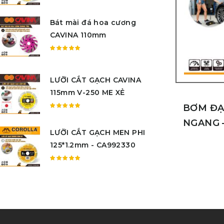
Được
xếp
Bát mài đá hoa cương
hạng
5.00
5
CAVINA 110mm
sao
Được
xếp
hạng
LƯỠI CẮT GẠCH CAVINA
5.00
5
115mm V-250 ME XẺ
sao
BƠM ĐẠ
Được
NGANG 
xếp
LƯỠI CẮT GẠCH MEN PHI
hạng
5.00
5
125*1.2mm - CA992330
sao
Được
xếp
hạng
5.00
5
sao