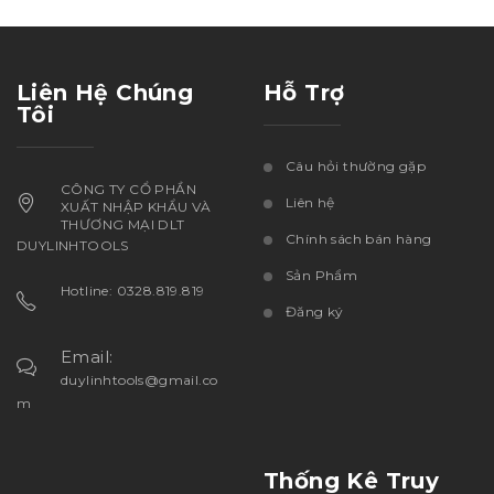
Liên Hệ Chúng
Hỗ Trợ
Tôi
Câu hỏi thường gặp
CÔNG TY CỔ PHẦN
Liên hệ
XUẤT NHẬP KHẨU VÀ
THƯƠNG MẠI DLT
Chính sách bán hàng
DUYLINHTOOLS
Sản Phẩm
Hotline: 0328.819.819
Đăng ký
Email:
duylinhtools@gmail.co
m
Thống Kê Truy