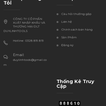
Tôi
Câu hỏi thường gặp
CÔNG TY CỔ PHẦN
Liên hệ
XUẤT NHẬP KHẨU VÀ
THƯƠNG MẠI DLT
Chính sách bán hàng
DUYLINHTOOLS
Sản Phẩm
Hotline: 0328.819.819
Đăng ký
Email:
duylinhtools@gmail.co
m
Thống Kê Truy
Cập