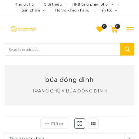
Trang chủ
Giới thiệu
Hệ thống phân phối
Sản phẩm
Hỗ trợ khách hàng
Tin tức
0
búa đóng đinh
TRANG CHỦ
»
BÚA ĐÓNG ĐINH
Filter
Thứ tự mặc định