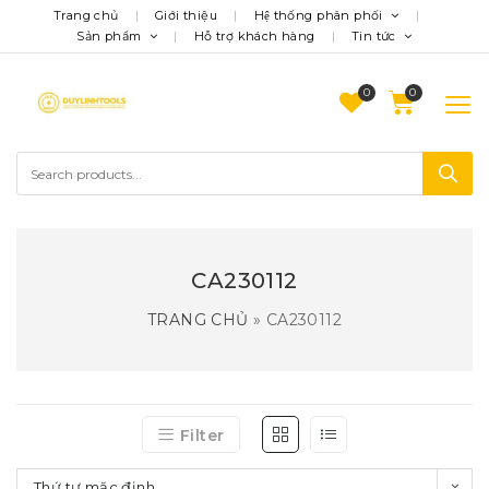
Trang chủ
Giới thiệu
Hệ thống phân phối
Sản phẩm
Hỗ trợ khách hàng
Tin tức
0
CA230112
TRANG CHỦ
»
CA230112
Filter
Thứ tự mặc định