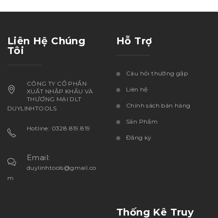
Liên Hệ Chúng
Hỗ Trợ
Tôi
Câu hỏi thường gặp
CÔNG TY CỔ PHẦN
Liên hệ
XUẤT NHẬP KHẨU VÀ
THƯƠNG MẠI DLT
Chính sách bán hàng
DUYLINHTOOLS
Sản Phẩm
Hotline: 0328.819.819
Đăng ký
Email:
duylinhtools@gmail.co
m
Thống Kê Truy