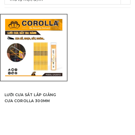
LƯỠI CƯA SẮT LẮP GIẰNG
CƯA COROLLA 300MM