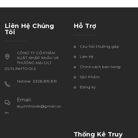
Liên Hệ Chúng
Hỗ Trợ
Tôi
Câu hỏi thường gặp
CÔNG TY CỔ PHẦN
Liên hệ
XUẤT NHẬP KHẨU VÀ
THƯƠNG MẠI DLT
Chính sách bán hàng
DUYLINHTOOLS
Sản Phẩm
Hotline: 0328.819.819
Đăng ký
Email:
duylinhtools@gmail.co
m
Thống Kê Truy