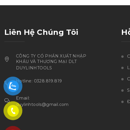
sao
Liên Hệ Chúng Tôi
H
CÔNG TY CỔ PHẦN XUẤT NHẬP
C
KHẨU VÀ THƯƠNG MẠI DLT
L
DUYLINHTOOLS
C
Hotline: 0328.819.819
Email:
Đ
duylinhtools@gmail.com