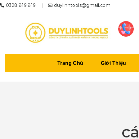
0328.819.819
duylinhtools@gmail.com
Trang Chủ
Giới Thiệu
cá