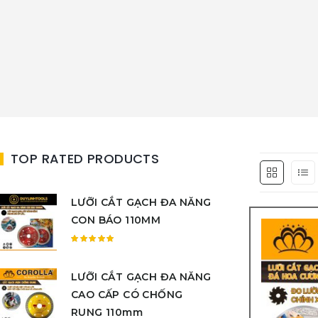
TOP RATED PRODUCTS
LƯỠI CẮT GẠCH ĐA NĂNG
CON BÁO 110MM
Được
xếp
LƯỠI CẮT GẠCH ĐA NĂNG
hạng
5.00
5
CAO CẤP CÓ CHỐNG
sao
RUNG 110mm