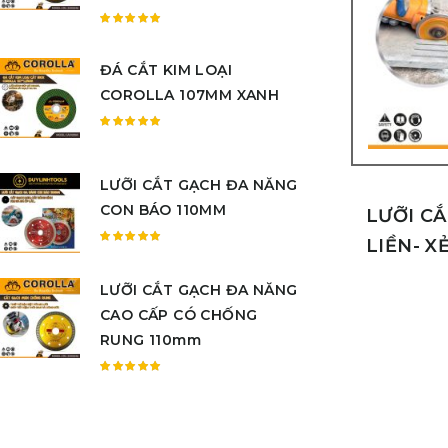
Được
xếp
ĐÁ CẮT KIM LOẠI
hạng
5.00
5
COROLLA 107MM XANH
sao
Được
xếp
hạng
LƯỠI CẮT GẠCH ĐA NĂNG
5.00
5
CON BÁO 110MM
sao
LƯỠI C
LIỀN- X
Được
xếp
LƯỠI CẮT GẠCH ĐA NĂNG
hạng
5.00
5
CAO CẤP CÓ CHỐNG
sao
RUNG 110mm
Được
xếp
hạng
5.00
5