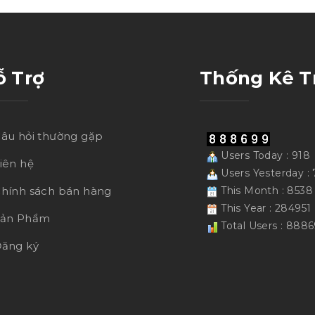
ỗ Trợ
Thống Kê T
âu hỏi thường gặp
Users Today : 918
iên hệ
Users Yesterday : 
hính sách bán hàng
This Month : 8538
This Year : 284951
Sản Phẩm
Total Users : 888
ăng ký