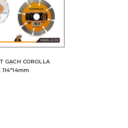
ẮT GẠCH COROLLA
Ẻ 114*14mm