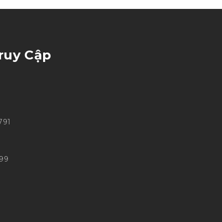
ruy Cập
791
699