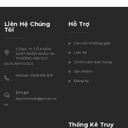
Liên Hệ Chúng
Hỗ Trợ
Tôi
Câu hỏi thường gặp
CÔNG TY CỔ PHẦN
Liên hệ
XUẤT NHẬP KHẨU VÀ
THƯƠNG MẠI DLT
Chính sách bán hàng
DUYLINHTOOLS
Sản Phẩm
Hotline: 0328.819.819
Đăng ký
Email:
duylinhtools@gmail.co
m
Thống Kê Truy