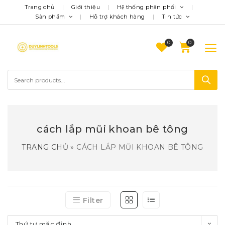
Trang chủ
Giới thiệu
Hệ thống phân phối
Sản phẩm
Hỗ trợ khách hàng
Tin tức
0
cách lắp mũi khoan bê tông
TRANG CHỦ
»
CÁCH LẮP MŨI KHOAN BÊ TÔNG
Filter
Thứ tự mặc định