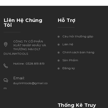
Liên Hệ Chúng
Hỗ Trợ
Tôi
Câu hỏi thường gặp
CÔNG TY CỔ PHẦN
Liên hệ
XUẤT NHẬP KHẨU VÀ
THƯƠNG MẠI DLT
Chính sách bán hàng
DUYLINHTOOLS
Sản Phẩm
Hotline: 0328.819.819
Đăng ký
Email:
duylinhtools@gmail.co
m
Thống Kê Truy