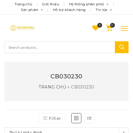
Trang chủ
Giới thiệu
Hệ thống phân phối
Sản phẩm
Hỗ trợ khách hàng
Tin tức
0
CB030230
TRANG CHỦ
»
CB030230
Filter
Thứ tự mặc định