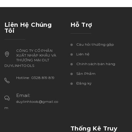
Liên Hệ Chúng
Hỗ Trợ
Tôi
Câu hỏi thường gặp
CÔNG TY CỔ PHẦN
Liên hệ
XUẤT NHẬP KHẨU VÀ
THƯƠNG MẠI DLT
Chính sách bán hàng
DUYLINHTOOLS
Sản Phẩm
Hotline: 0328.819.819
Đăng ký
Email:
duylinhtools@gmail.co
m
Thống Kê Truy