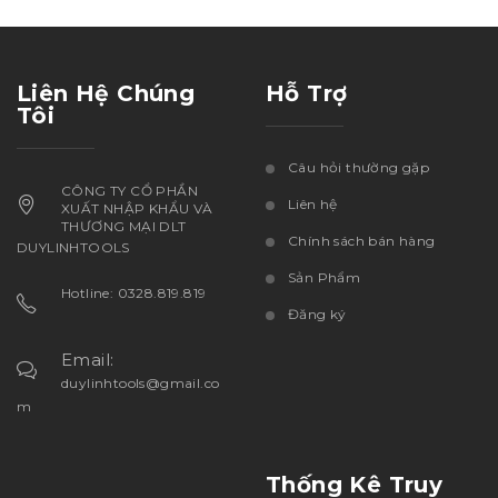
Liên Hệ Chúng
Hỗ Trợ
Tôi
Câu hỏi thường gặp
CÔNG TY CỔ PHẦN
Liên hệ
XUẤT NHẬP KHẨU VÀ
THƯƠNG MẠI DLT
Chính sách bán hàng
DUYLINHTOOLS
Sản Phẩm
Hotline: 0328.819.819
Đăng ký
Email:
duylinhtools@gmail.co
m
Thống Kê Truy