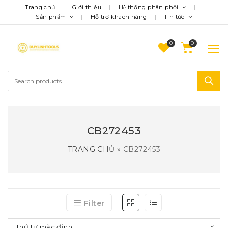
Trang chủ
Giới thiệu
Hệ thống phân phối
Sản phẩm
Hỗ trợ khách hàng
Tin tức
0
CB272453
TRANG CHỦ
»
CB272453
Filter
Thứ tự mặc định