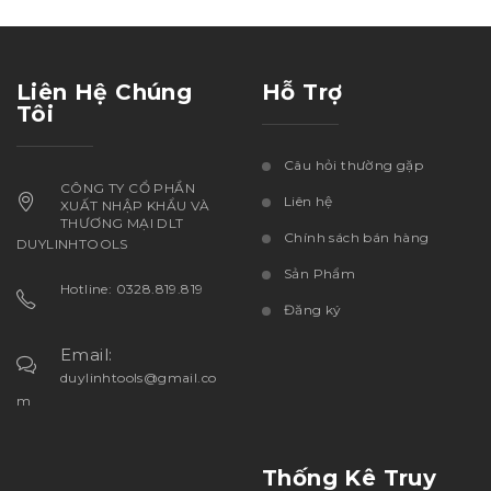
Liên Hệ Chúng
Hỗ Trợ
Tôi
Câu hỏi thường gặp
CÔNG TY CỔ PHẦN
Liên hệ
XUẤT NHẬP KHẨU VÀ
THƯƠNG MẠI DLT
Chính sách bán hàng
DUYLINHTOOLS
Sản Phẩm
Hotline: 0328.819.819
Đăng ký
Email:
duylinhtools@gmail.co
m
Thống Kê Truy