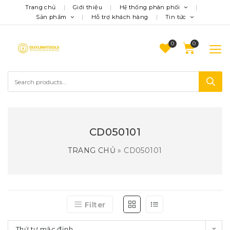
Trang chủ
Giới thiệu
Hệ thống phân phối
Sản phẩm
Hỗ trợ khách hàng
Tin tức
0
CD050101
TRANG CHỦ
»
CD050101
Filter
Thứ tự mặc định