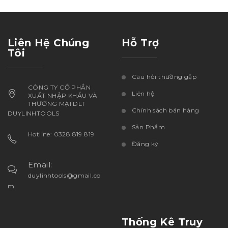
Liên Hệ Chúng
Hỗ Trợ
Tôi
Câu hỏi thường gặp
CÔNG TY CỔ PHẦN
Liên hệ
XUẤT NHẬP KHẨU VÀ
THƯƠNG MẠI DLT
Chính sách bán hàng
DUYLINHTOOLS
Sản Phẩm
Hotline: 0328.819.819
Đăng ký
Email:
duylinhtools@gmail.co
m
Thống Kê Truy