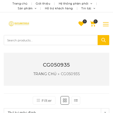
Trang chủ
Giới thiệu
Hệ thống phân phối
Sản phẩm
Hỗ trợ khách hàng
Tin tức
0
CG050935
TRANG CHỦ
»
CG050935
Filter
Thứ tự mặc định