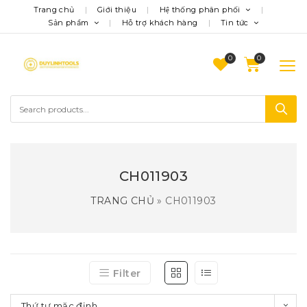
Trang chủ
Giới thiệu
Hệ thống phân phối
Sản phẩm
Hỗ trợ khách hàng
Tin tức
0
CH011903
TRANG CHỦ
»
CH011903
Filter
Thứ tự mặc định