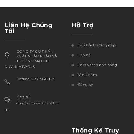
Liên Hệ Chúng
Hỗ Trợ
Tôi
Câu hỏi thường gặp
CÔNG TY CỔ PHẦN
Liên hệ
XUẤT NHẬP KHẨU VÀ
THƯƠNG MẠI DLT
Chính sách bán hàng
DUYLINHTOOLS
Sản Phẩm
Hotline: 0328.819.819
Đăng ký
Email:
duylinhtools@gmail.co
m
Thống Kê Truy