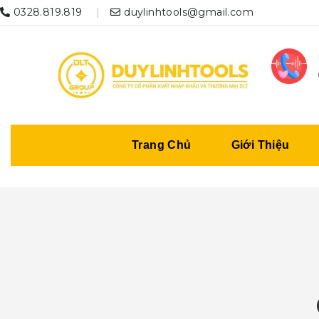
0328.819.819
duylinhtools@gmail.com
Trang Chủ
Giới Thiệu