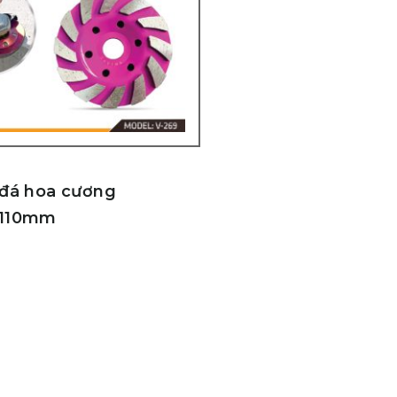
 đá hoa cương
 110mm
g