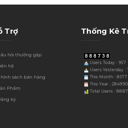
ỗ Trợ
Thống Kê T
âu hỏi thường gặp
Users Today : 957
iên hệ
Users Yesterday : 
hính sách bán hàng
This Month : 8577
This Year : 28499
Sản Phẩm
Total Users : 888
ăng ký