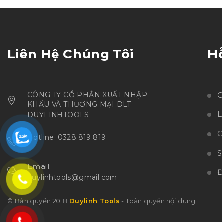
sao
Liên Hệ Chúng Tôi
H
CÔNG TY CỔ PHẦN XUẤT NHẬP
C
KHẨU VÀ THƯƠNG MẠI DLT
L
DUYLINHTOOLS
C
Hotline: 0328.819.819
Email:
Đ
duylinhtools@gmail.com
© Bản quyền 2018
Duylinh Tools
- Toàn quyền nội dung