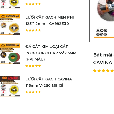
sao
Được
xếp
LƯỠI CẮT GẠCH MEN PHI
hạng
5.00
5
125*1.2mm - CA992330
sao
Được
xếp
hạng
ĐÁ CẮT KIM LOẠI CẮT
5.00
5
INOX COROLLA 355*2.5MM
sao
Bát mài
(HAI MÀU)
CAVINA
Được
xếp
Được
LƯỠI CẮT GẠCH CAVINA
hạng
xếp hạn
5.00
5
115mm V-250 ME XẺ
5.00
5
sao
sao
Được
xếp
hạng
5.00
5