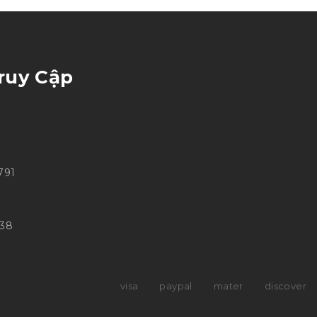
ruy Cập
791
0
738
visa
paypal
mater
discover