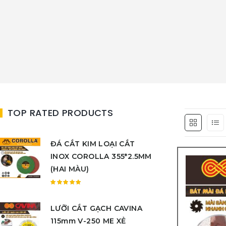
TOP RATED PRODUCTS
ĐÁ CẮT KIM LOẠI CẮT
INOX COROLLA 355*2.5MM
(HAI MÀU)
Được
xếp
LƯỠI CẮT GẠCH CAVINA
hạng
5.00
5
115mm V-250 ME XẺ