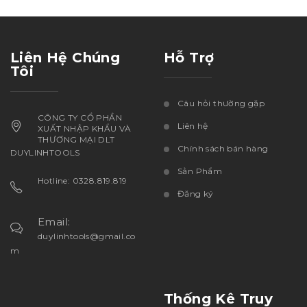
Liên Hệ Chúng
Hỗ Trợ
Tôi
Câu hỏi thường gặp
CÔNG TY CỔ PHẦN
Liên hệ
XUẤT NHẬP KHẨU VÀ
THƯƠNG MẠI DLT
Chính sách bán hàng
DUYLINHTOOLS
Sản Phẩm
Hotline: 0328.819.819
Đăng ký
Email:
duylinhtools@gmail.co
m
Thống Kê Truy