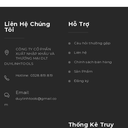
Liên Hệ Chúng
Hỗ Trợ
Tôi
Câu hỏi thường gặp
CÔNG TY CỔ PHẦN
Liên hệ
XUẤT NHẬP KHẨU VÀ
THƯƠNG MẠI DLT
Chính sách bán hàng
DUYLINHTOOLS
Sản Phẩm
Hotline: 0328.819.819
Đăng ký
Email:
duylinhtools@gmail.co
m
Thống Kê Truy