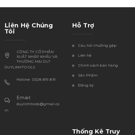
Liên Hệ Chúng
Hỗ Trợ
Tôi
Câu hỏi thường gặp
CÔNG TY CỔ PHẦN
Liên hệ
XUẤT NHẬP KHẨU VÀ
THƯƠNG MẠI DLT
Chính sách bán hàng
DUYLINHTOOLS
Sản Phẩm
Hotline: 0328.819.819
Đăng ký
Email:
duylinhtools@gmail.co
m
Thống Kê Truy