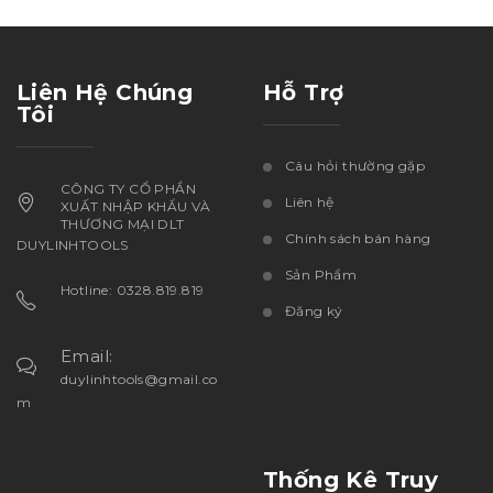
Liên Hệ Chúng
Hỗ Trợ
Tôi
Câu hỏi thường gặp
CÔNG TY CỔ PHẦN
Liên hệ
XUẤT NHẬP KHẨU VÀ
THƯƠNG MẠI DLT
Chính sách bán hàng
DUYLINHTOOLS
Sản Phẩm
Hotline: 0328.819.819
Đăng ký
Email:
duylinhtools@gmail.co
m
Thống Kê Truy