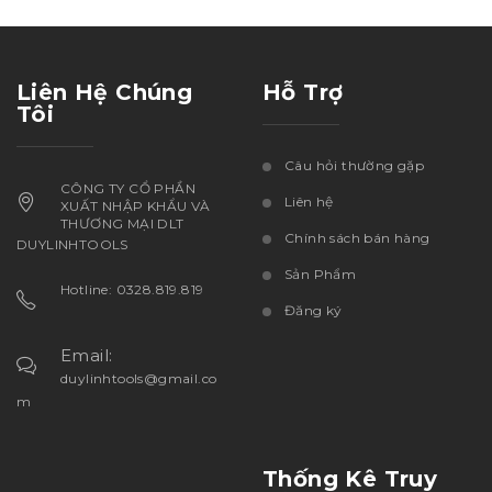
Liên Hệ Chúng
Hỗ Trợ
Tôi
Câu hỏi thường gặp
CÔNG TY CỔ PHẦN
Liên hệ
XUẤT NHẬP KHẨU VÀ
THƯƠNG MẠI DLT
Chính sách bán hàng
DUYLINHTOOLS
Sản Phẩm
Hotline: 0328.819.819
Đăng ký
Email:
duylinhtools@gmail.co
m
Thống Kê Truy