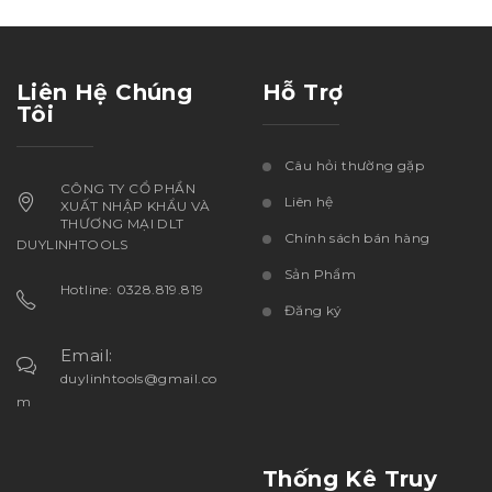
Liên Hệ Chúng
Hỗ Trợ
Tôi
Câu hỏi thường gặp
CÔNG TY CỔ PHẦN
Liên hệ
XUẤT NHẬP KHẨU VÀ
THƯƠNG MẠI DLT
Chính sách bán hàng
DUYLINHTOOLS
Sản Phẩm
Hotline: 0328.819.819
Đăng ký
Email:
duylinhtools@gmail.co
m
Thống Kê Truy