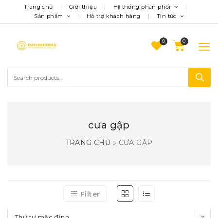
Trang chủ
Giới thiệu
Hệ thống phân phối
Sản phẩm
Hỗ trợ khách hàng
Tin tức
0
cưa gập
TRANG CHỦ
»
CƯA GẬP
Filter
Thứ tự mặc định