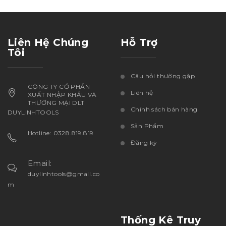
Liên Hệ Chúng
Hỗ Trợ
Tôi
Câu hỏi thường gặp
CÔNG TY CỔ PHẦN
Liên hệ
XUẤT NHẬP KHẨU VÀ
THƯƠNG MẠI DLT
Chính sách bán hàng
DUYLINHTOOLS
Sản Phẩm
Hotline: 0328.819.819
Đăng ký
Email:
duylinhtools@gmail.co
m
Thống Kê Truy