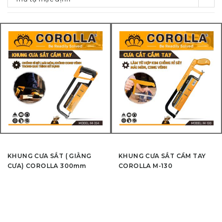
KHUNG CƯA SẮT ( GIẰNG
KHUNG CƯA SẮT CẦM TAY
CƯA) COROLLA 300mm
COROLLA M-130