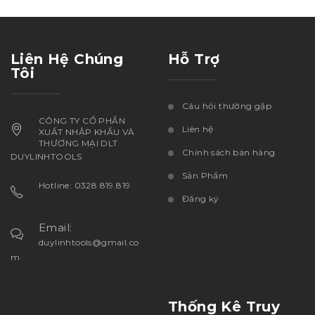
Liên Hệ Chúng
Hỗ Trợ
Tôi
Câu hỏi thường gặp
CÔNG TY CỔ PHẦN
Liên hệ
XUẤT NHẬP KHẨU VÀ
THƯƠNG MẠI DLT
Chính sách bán hàng
DUYLINHTOOLS
Sản Phẩm
Hotline: 0328.819.819
Đăng ký
Email:
duylinhtools@gmail.co
m
Thống Kê Truy