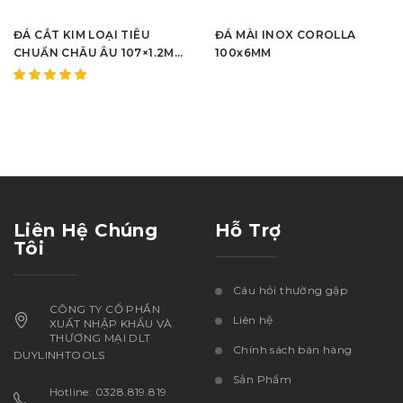
ĐÁ CẮT KIM LOẠI TIÊU
ĐÁ MÀI INOX COROLLA
CHUẨN CHÂU ÂU 107×1.2MM
100x6MM
(ĐỎ)
Được
xếp hạng
5.00
5
sao
Liên Hệ Chúng
Hỗ Trợ
Tôi
Câu hỏi thường gặp
CÔNG TY CỔ PHẦN
Liên hệ
XUẤT NHẬP KHẨU VÀ
THƯƠNG MẠI DLT
Chính sách bán hàng
DUYLINHTOOLS
Sản Phẩm
Hotline: 0328.819.819