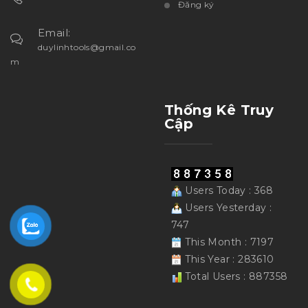
Đăng ký
Email:
duylinhtools@gmail.co
m
Thống Kê Truy
Cập
Users Today : 368
Users Yesterday :
747
This Month : 7197
This Year : 283610
Total Users : 887358