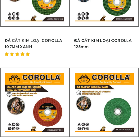
ĐÁ CẮT KIM LOẠI COROLLA
ĐÁ CẮT KIM LOẠI COROLLA
107MM XANH
125mm
Được
xếp hạng
5.00
5
sao